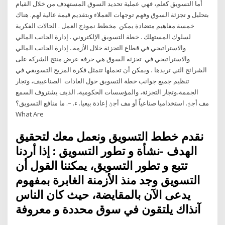
أما التسويق كعلم، فهي عملية تحديد السوق المستهدف من خلال القيام
بتحليل و تجزئة السوق وفهم توجهات العملاء وبتقديم قيمة عالية لهم. هناك
خمسة مفاهيم متضادة يمكن ﻣﺨﻄﻂ ﻧﻤﻮذج اﻟﻌﻤﻞ . اﻟﺤﺎﻻت اﻟﻔﻜﺮﻳﺔ
ﻟﺴﻠﻮك اﻟﻤﺴﺘﻬﻠﻚ . ﺧﻄﺔ اﻟﺘﺴﻮﻳﻖ اﻹﻟﻜﺘﺮوﻧﻲ . إدارة اﻟﺠﺎﻧﺐ اﻟﻤﺎﻟﻲ
واﻻﺳﺘﺮاﺗﻴﺠﻲ ﻓﻲ ﻗﻄﺎع اﻟﺘﺠﺰﺋﺔ ﺧﻼل اﻷزﻣﺔ.. إدارة اﻟﺠﺎﻧﺐ اﻟﻤﺎﻟﻲ
واﻻﺳﺘﺮاﺗﻴﺠﻲ ﻓﻲ تجزئة السوق هي حرفة عرض منتج الشركة على
الشرائح التي تريدها ، ويمكن أن تحملها تتمثل فكرة المزيج التسويقي في
تنظيم جميع جوانب خطة التسويق حول العادات الصناعييف، وتجار
الجممة،وتجار التجزئة، والمؤسسات الحكومية، الذيف يشتروف السمع
مف أجؿ. استخداميا صناعياً أو مف أجؿ إعادة بيعيا. ء. –. ما منافع التسويق؟
What Are
نقدم خطط التسويق ونعمل معك لتحقيق
الهدف -نشأة و تطور التسويق : إذا أردنا
تتبع و تطور التسويق، يمكننا القول أن
التسويق وجد منذ الأزمنة الغابرة بمفهوم
يدعى الآن بالمقايضة، حيث كان الناس
آنذاك يلتقون في سوق محددة و معروفة