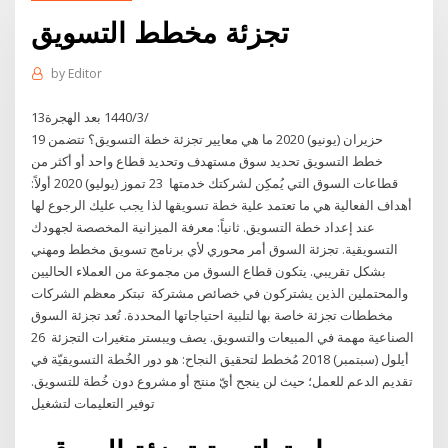
تجزئة مخطط التسويق
by
Editor
13‏‏/3‏‏/1440 بعد الهجرة
19 حزيران (يونيو) 2020 ما هي معايير تجزئة خطة التسويق؟ تتضمن
خطط التسويق تحديد سوق مستهدف وتحديد قطاع واحد أو أكثر من
قطاعات السوق التي يُمكِن لشركتك خدمتها 23 تموز (يوليو) 2020 أولاً:
أهداف الفعالية هي ما تعتمد علية خطة تسويقها لذا يجب عليك الرجوع لها
عند إعداد خطة التسويق. ثانياً: معرفة الميزانية المخصصة لجهودك
التسويقية. تجزئة السوق أمر محوري لأي برنامج تسويق مخطط ومهني
بشكل تقريبي. يتكون قطاع السوق من مجموعة من العملاء الحاليين
والمحتملين الذين يشتركون في خصائص مشتركة تبتكر معظم الشركات
مخططات تجزئة خاصة بها لتلبية احتياجاتها المحددة. تُعد تجزئة السوق
الصناعية مهمة في المبيعات والتسويق. يصف ويبستر متغيرات التجزئة 26
أيلول (سبتمبر) 2018 مُخطط لتحقيق النجاح: هو دور الخُطة التسويقيّة في
تقديم الدعم للعمل؛ حيث لن ينجح أيّ منتج أو مشروع دون خُطة للتسويق.
توفير التعليمات لتشغيل