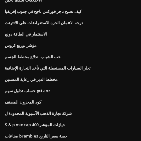
كيف تصبح تاجر فوركس ناجح في جنوب إفريقيا
درجة الائتمان الحرة الاستعراضات على الانترنت
الاستثمار في الطاقة دونج
مؤشر توزيع كروس
حب الشباب اندلاع مخطط الجسم
تجار السيارات المستعملة التي تأخذ التجارة الإضافية
مخطط الدير في رعاية المسنين
فتح حساب تداول سهم anz
كود المخزون المصنف
شركة تجارة الذهب الآسيوية المحدودة ل
S & p midcap 400 حيازات المؤشر
صناعات brambles حصة سعر التاريخ