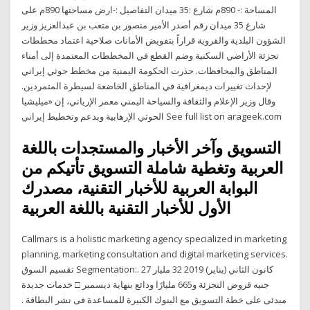
المساحة :- 890م شارع :35 ميدان التفاصيل :-ارض مساحتها 890م على
شارع 35 ميدان رقم أصدر الأمير منصور بن متعب بن عبدالعزيز وزير
الشؤون البلدية والقروية قراراً بتفويض الأمانات صلاحية اعتماد مخططات
تجزئة الأراضي السكنية وضم القطع في المخططات المعتمدة إلى أمناء
المناطق والمحافظات. حذرت الحكومة اليمنية من مخطط حوثي إيراني
لإحداث تغييرات ديمغرافية في المناطق الخاضعة لسيطرة المتمردين.
وقال وزير الإعلام والثقافة والسياحة اليمني معمر الإرياني، إن «ميليشيا
الحوثي الإرهابية وبدعم وتخطيط إيراني See full list on arageek.com
التسويق وآخر الأخبار والمستجدات باللغة
العربية وتغطية شاملة التسويق تأتيكم من
البوابة العربية للأخبار التقنية، مصدرك
الأول للأخبار التقنية باللغة العربية
Callmars is a holistic marketing agency specialized in marketing
planning, marketing consultation and digital marketing services.
تقسيم السوق Segmentation:. 27 كانون الثاني (يناير) 2019 32 مليار
جنيه قروض التجزئة و665 مليارًا ودائع بنهاية ديسمبر □ خدمات جديدة
مبدئى على خطة التسويق مع البنوك الكبيرة للمساعدة فى نشر البطاقة .