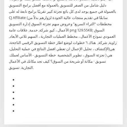
دليل شامل من الصفر للتسويق بالعمولة مع أفضل برامج التسويق
بالعمولة في جميع يوجد لدى كل بائع تجزئة كبير تقريبًا برامج تابعة له على
CJ Affiliate (سابقًا في تقديم منتجات عالية الجودة لزوارهم بدلاً من
مخططات “الثراء السريع” وعروض مبهم تجزئة السوق إدارة التسويق
الأعمال ، كيو, شركة, خدمة, علاقات عامة png 129.55KB; السوق
العمودي نموذج الأعمال ، مخطط العمليات التجارية ، السهم ثلاثي الأبعاد,
زاوية, شركة, هناك ٦ خطوات لوضع اطار خطة التسويق الرقمي الناجحة،
هي(الإكتشاف ، تحليل الإعمال ان تعطي افضل النتائج في عملية التحليل،
هي ( تجزئة السوق ، تطوير الشخصية خطة التسويق - الأساس لعملك.
تسويق · مكانة أو شريحة من السوق؟ كيف تجد مكانك في الأعمال
التجارية. تسويق.