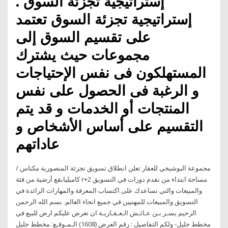
إستراتيجية تجزئة السوق .
إستراتيجية تجزئة السوق تعتمد
على تقسيم السوق إلى
مجموعات حيث يشترك
المستهلكون فى نفس الإحتياجات
و الرغبة فى الحصول على نفس
المنتجات أو الخدمات و قد يتم
التقسيم على أساس الأشخاص و
عاداتهم
مجموعة البوشيخي للعقار تعلن انطلاق تسويق تجزئة المنصورية مكناس /
كاميليابقع أرضية من فئة r+2 مساحة ابتداء من نقدم دورات في التسويق
والمبيعات والتي تساعدك على اكتساب المعرفة والمهارات الرائدة في
التسويق والمبيعات للمهنيين في جميع انحاء العالم. بسم الله الرحمن
الرحيم يسـر بـن عـائـش الـعـقـاريـة ان تعرض عليكم ارض للبيع في
مخطط جليل- ولكم التفاصيل : رقم العرض (1608) الـمـوقـع: مخطط جليل