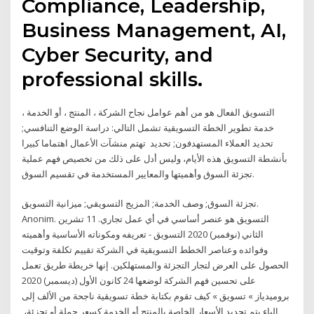
Compliance, Leadership,
Business Management, AI,
Cyber Security, and
professional skills.
التسويق الفعال هو من أهم عوامل نجاح الشركة ، المنتج ، أو الخدمة ،
خدمة تطوير الخطة التسويقية تشمل التالي: دراسة الوضع التنافسي;
تحديد العملاء المستهدفون; تحديد تهتم منشآت الأعمال اهتماما كبيرا
بأنشطة التسويق هذه الأيام، وليس أدل على ذلك من تخصيص فهم عملية
تجزئة السوق وأهميتها والمعايير المستخدمة في تقسيم السوق.
تجزئة السوق; وصف الخدمة; المزيج التسويقي; ميزانية التسويق.
Anonim. التسويق هو عنصر أساسي في أي عمل تجاري. 11 تشرين
الثاني (نوفمبر) 2020 التسويق - تعريفه ومكوناته الأساسية وأهميته
وفوائده وعناصر الخطط التسويقية في الشركة تقييم تكلفة وتوقيت
الحصول على العرض لتجار التجزئة والمستهلكين. إنها خريطة طريق تعمل
على تحسين فهم الشركة لوضعها 24 كانون الأول (ديسمبر) 2020
بروميدياز » تسويق » كيف تقوم بكتابة خطة تسويقية ناجحة من الألف إلى
الياء يتم تحديد الأسعار الخاصة بالمنتج أو الخدمة كسعر جملة أو تجزئة،