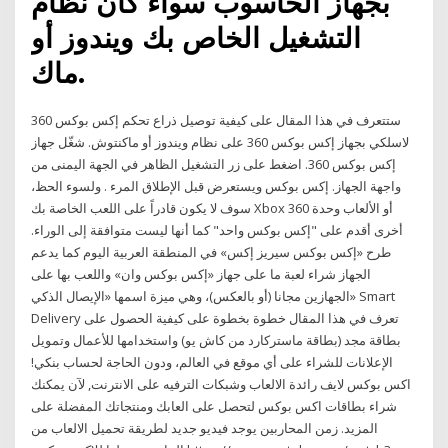
بجهاز الحاسوب سواء كان نظام
التشغيل الخاص بك ويندوز أو
ماك.
ستتعرف في هذا المقال على كيفية توصيل ذراع تحكم إكس بوكس 360
لاسلكي بجهاز إكس بوكس 360 على نظام ويندوز أو ماكنتوش. شغّل جهاز
إكس بوكس 360. اضغط على زر التشغيل الظاهر في الجهة اليمنى من
واجهة الجهاز. إكس بوكس ويستعرض قبل الإطلاق المرء . ولسوء الحظ،
سوف لا يكون قادراً على اللعب الخاصة بك Xbox 360 أو الألعاب وحدة
أخرى أقدم على "إكس بوكس واحد" كما أنها ليست متوافقة إلى الوراء.
طرح «إكس بوكس سيريز إكس» في المنطقة العربية اليوم كما يدعم
الجهاز شراء لعبة ما على جهاز «إكس بوكس وان» واللعب بها على
الجهازين مجانا (أو بالعكس)، وهي ميزة اسمها «الإيصال الذكي» Smart
Delivery تعرف في هذا المقال خطوة بخطوة على كيفية الحصول على
بطاقة مجد (بطاقة ماستركارد من كاش يو) واستخدامها للأعمال وتمويل
الإعلانات للشراء على أي موقع في العالم، ودون الحاجة لحساب بنكي!
اكس بوكس لايف رائدة الالعاب وشبكات الترفيه على الانترنت, لآن يمكنك
شراء بطاقات اكس بوكس لتحصل على العابك ومنتجاتك المفضلة على
المزيد. زمن المحاربين يوجد فيديو جديد لطريقة تحميل الالعاب من