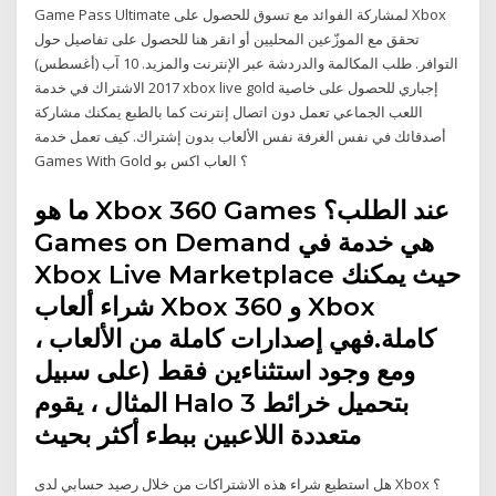
Game Pass Ultimate لمشاركة الفوائد مع تسوق للحصول على Xbox
تحقق مع الموزّعين المحليين أو انقر هنا للحصول على تفاصيل حول
التوافر. طلب المكالمة والدردشة عبر الإنترنت والمزيد. 10 آب (أغسطس)
2017 الاشتراك في خدمة xbox live gold إجباري للحصول على خاصية
اللعب الجماعي تعمل دون اتصال إنترنت كما بالطبع يمكنك مشاركة
أصدقائك في نفس الغرفة نفس الألعاب بدون إشتراك. كيف تعمل خدمة
Games With Gold ؟ العاب اكس بو
ما هو Xbox 360 Games عند الطلب؟
Games on Demand هي خدمة في
Xbox Live Marketplace حيث يمكنك
شراء ألعاب Xbox 360 و Xbox
كاملة.فهي إصدارات كاملة من الألعاب ،
ومع وجود استثناءين فقط (على سبيل
المثال ، يقوم Halo 3 بتحميل خرائط
متعددة اللاعبين ببطء أكثر بحيث
هل استطيع شراء هذه الاشتراكات من خلال رصيد حسابي لدى Xbox ؟