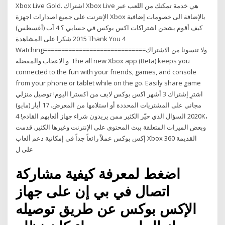
Xbox Live Gold. اشتراك Xbox Live هي خدمة تمكنك من اللعب عبر
الإنترنت على جميع اصدارات اجهزة Xbox بالإضافة الى خصومات إضافية
كيف أقوم بشحن اشتراكات اكس بوكس في حسابي ؟ 4 آب (أغسطس)
2015 شكرا على المشاهدة Thank You 4
Watching=============================ولا تنسونا من الاشتراك
و الاعجاب والمفضلة The all new Xbox app (Beta) keeps you
connected to the fun with your friends, games, and console
from your phone or tablet while on the go. Easily share game
اشترِ إشتراك 3 أشهر اكس بوكس لايف من اكسترا اليوم! توصيل منزلي
مجاني على المشتريات المحددة أو استلامها من المعرض. 17 أيار (مايو)
2020 السؤال الذي حيّر الكثير ممن يريدون شراء جهاز ألعابهم القادم! 4K،
وبعض الميزات المتعلقة ببث المحتوى على الإنترنت وغيرها الكثير. قدمت
إكس بوكس عملاً رائعاً جداً في إمكانية دعم ألعاب Xbox 360 القديمة
على ل
اضغط لمعرفة كيفية مشاركة
اتصال في بي إن على جهاز
الإكس بوكس عن طريق توصيله