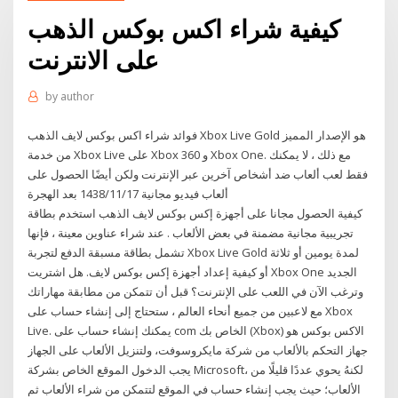
كيفية شراء اكس بوكس ​​الذهب
على الانترنت
by
author
فوائد شراء اكس بوكس لايف الذهب Xbox Live Gold هو الإصدار المميز
من خدمة Xbox Live على Xbox 360 و Xbox One. مع ذلك ، لا يمكنك
فقط لعب ألعاب ضد أشخاص آخرين عبر الإنترنت ولكن أيضًا الحصول على
ألعاب فيديو مجانية 17‏‏/11‏‏/1438 بعد الهجرة
كيفية الحصول مجانا على أجهزة إكس بوكس لايف الذهب استخدم بطاقة
تجريبية مجانية مضمنة في بعض الألعاب . عند شراء عناوين معينة ، فإنها
تشمل بطاقة مسبقة الدفع لتجربة Xbox Live Gold لمدة يومين أو ثلاثة
أو كيفية إعداد أجهزة إكس بوكس لايف. هل اشتريت Xbox One الجديد
وترغب الآن في اللعب على الإنترنت؟ قبل أن تتمكن من مطابقة مهاراتك
مع لاعبين من جميع أنحاء العالم ، ستحتاج إلى إنشاء حساب على Xbox
Live. يمكنك إنشاء حساب على com الخاص بك (Xbox) الاكس بوكس هو
جهاز التحكم بالألعاب من شركة مايكروسوفت، ولتنزيل الألعاب على الجهاز
يجب الدخول الموقع الخاص بشركة Microsoft، لكنهُ يحوي عددًا قليلًا من
الألعاب؛ حيث يجب إنشاء حساب في الموقع لتتمكن من شراء الألعاب ثم