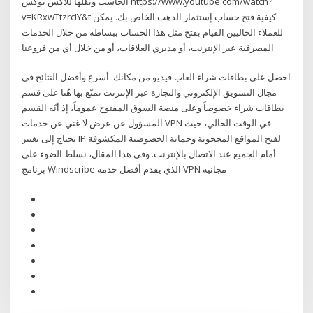
الحاسب ونقلها للاكس بوكس https://www.youtube.com/watch?
v=KRxwTtzrcIY&t كيفية فتح حساب إستثمار الذهب الخاص بك. يمكن
للعملاء الحاليين القيام بفتح مثل هذا الحساب ببساطة من خلال الخدمات
المصرفية عبر الإنترنت، أو مديري العلاقات، أو من خلال أي من فروعنا
احصل على بطاقات شراء العاب فيديو من مكانك. أسرع وأفضل النتائج في
مجال التسويق الإلكتروني والتجارة عبر الإنترنت تمتّع بها هُنا على قسم
بطاقات شراء خصوصاً وعلى منصة السوق المفتوح عموماً، إذ أنّه القسم
المسؤول عن عرض لا غني عن خدمات VPN في الوقت الحالي، حيث
نحتاج إلى تغيير IP لفتح المواقع المحجوبة وحماية الخصوصية المكشوفة
أمام الجميع عند الاتصال بالإنترنت. وفى هذا المقال، نسلط الضوء على
برنامج Windscribe الذي يقدم أفضل خدمة VPN مجانية