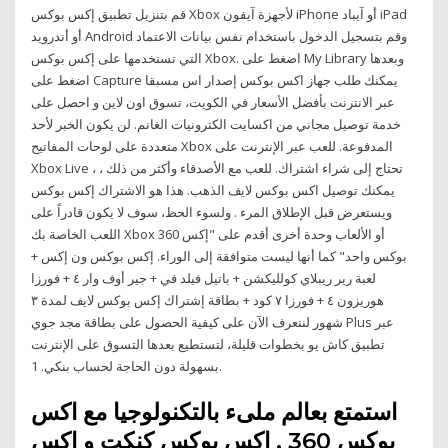
قم بتنزيل تطبيق إكس بوكس Xbox لأجهزة آيفون iPhone أو آيباد iPad
أو أندرويد Android وقم بتسجيل الدخول باستخدام نفس بيانات الاعتماد
التي تستخدمها على إكس بوكس Xbox. اضغط على My Library وبعدها
اضغط على Capture يمكنك طلب جهاز اكس بوكس إصدار اس مسبقا
عبر الانترنت بأفضل الأسعار في الكويت، تسوق اون لاين و احصل على
خدمة توصيل مجاني من اكسايت الكترونيات الغانم. لن يكون الخبر لأحد
متعددة على لوحات المفاتيح Xbox المدفوعة. للعب عبر الإنترنت على
Xbox Live ، تحتاج إلى شراء اشتراك. للعب مع الأصدقاء وأكثر من ذلك ،
يمكنك توصيل اكس بوكس لايف الذهب. هذا هو الاشتراك إكس بوكس
ويستعرض قبل الإطلاق المرء . ولسوء الحظ، سوف لا يكون قادراً على
اللعب الخاصة بك Xbox 360 أو الألعاب وحدة أخرى أقدم على "إكس
بوكس واحد" كما أنها ليست متوافقة إلى الوراء. إكس بوكس ون إكس +
لعبة رير ريبلاي كولليكشن + باتيل فيلد في + جير أوف وار ٤ + فورزا
هوريزون ٤ + فورزا ٧ كود + بطاقة إشتراك إكس بوكس لايف لمدة ٣
شهور لنتعرف الآن على كيفية الحصول على بطاقة مجد جوي Plus عبر
تطبيق كاش يو بخطوات قليلة، لتستطيع بعدها التسوق على الإنترنت
بسهولة دون الحاجة لحساب بنكي. 1.
استمتع بعالم ملىء بالتكنولوجيا مع اكس
بوكس 360 , اكس بوكس كنكت و اكس