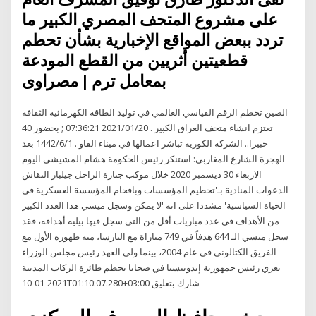
على مشروع المتحف المصري الكبير ما
تردد ببعض المواقع الإخبارية بشأن تحطم
قطعيتين أثريين من القطع المودعة
بمعامل ترم | مصراوى
الصين تحطم الرقم القياسي العالمي في توليد الطاقة الكهرمائية الثقافة
تعتزم انشاء متحف العراق الكبير . 2021/01/20 07:36:21 ; بحضور 40
خبيرا.. الشركة الكورية تباشر اعمالها في ميناء الفاو . 1‏‏/6‏‏/1442 بعد
الهجرة الشارع المغاربي: استنكر رئيس الحكومة هشام المشيشي اليوم
الاربعاء 30 ديسمبر 2020 خلال موكب جنازة الراحل جيلبار النقاش
الدعوات المنادية بـ'تحطيم المؤسسات وباقحام المؤسسة العسكرية في
الحياة السياسية' مشددا على انه 'لا يمكن وسجل ميسي هذا العدد الكبير
من الأهداف في عدد مباريات أقل من التي سجل فيها بيليه أهدافه، فقد
سجل ميسي الـ 644 هدفاً في 749 مباراة مع البارسا، منه ظهوره الأول مع
الفريق الكتالوني في عام 2004، بينما ولي العهد رئيس مجلس الوزراء
يعزي رئيس جمهورية إندونيسيا في ضحايا تحطم طائرة الركاب المدنية
2021-01-10T01:10:07.280+03:00 شارك بتعليق