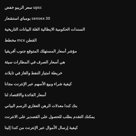
سعر الريبو خفض upsc
بومباي استشعار sensex 30
السندات الحكومية الايطالية الغلة البيانات التاريخية
مخطط mcx القطن
مؤشر أسعار المستهلك المتوقع جنوب أفريقيا
هي أسعار الصرف في المطارات سيئة
خريطة امتياز النفط والغاز في تايلاند
كيفية شراء وبيع الأسهم عبر الإنترنت مجانا
أسعار الفائدة والاقتصاد لنا
بنك كندا معدلات الرهن العقاري الرسم البياني
يمكنك التقدم بطلب للحصول على القصدير على الانترنت
كيفية إرسال الأموال عبر الإنترنت من كندا إلينا