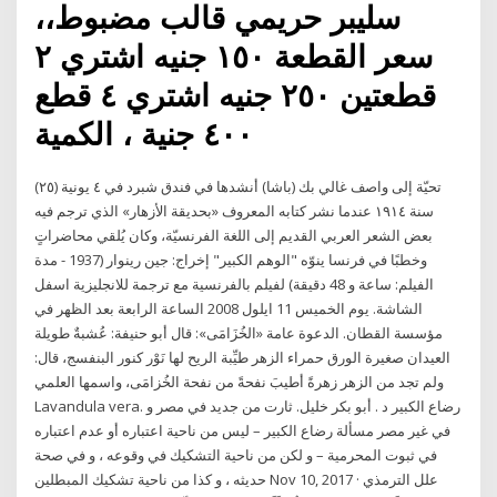
سليبر حريمي قالب مضبوط،،
سعر القطعة ١٥٠ جنيه اشتري ٢
قطعتين ٢٥٠ جنيه اشتري ٤ قطع
٤٠٠ جنية ، الكمية
(٢٥) تحيّة إلى واصف غالي بك (باشا) أنشدها في فندق شبرد في ٤ يونية
سنة ١٩١٤ عندما نشر كتابه المعروف «بحديقة الأزهار» الذي ترجم فيه
بعض الشعر العربي القديم إلى اللغة الفرنسيّة، وكان يُلقي محاضراتٍ
وخطبًا في فرنسا ينوّه "الوهم الكبير" إخراج: جين رينوار (1937 - مدة
الفيلم: ساعة و 48 دقيقة) لفيلم بالفرنسية مع ترجمة للانجليزية اسفل
الشاشة. يوم الخميس 11 ايلول 2008 الساعة الرابعة بعد الظهر في
مؤسسة القطان. الدعوة عامة «الخُزَامَى»: قال أبو حنيفة: عُشبةٌ طويلة
العيدان صغيرة الورق حمراء الزهر طيِّبة الريح لها نَوْر كنور البنفسج، قال:
ولم تجد من الزهر زهرةً أطيبَ نفحةً من نفحة الخُزامَى، واسمها العلمي
Lavandula vera. رضاع الكبير د . أبو بكر خليل. ثارت من جديد في مصر و
في غير مصر مسألة رضاع الكبير – ليس من ناحية اعتباره أو عدم اعتباره
في ثبوت المحرمية – و لكن من ناحية التشكيك في وقوعه ، و في صحة
حديثه ، و كذا من ناحية تشكيك المبطلين Nov 10, 2017 · علل الترمذي