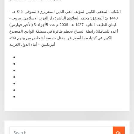
الكتاب: المقفى الكبير المؤلف: تقي الدين المقريزي (المتوفى: 845 هـ =
1440 م) المحقق: محمد اليعلاوي الناشر: دار الغرب الاسلامي، بيروت -
لبنان الطبعة: الثانية، 1427 هـ - 2006 م عدد الأجزاء: 8 (الأخير فهارس)
أعده للشاملة: رابطة النساخ تحطم طائرة في منطقة الوادي المتصدع
الكبير في كينيا، مما أسفر عن مقتل خمسة أشخاص من بينهم ثلاثة
أمريكيين. - أنباء الدول العربية
Go