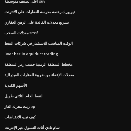
أعلى تصنيف متوسطة suv
نيويورك رخصة مدرسة العقارات على الانترنت
تسريع معدلات الفائدة على الرهن العقاري
معدلات السحب smsf
الوقت المناسب للاستثمار في شركات النفط
Boer berlin equiduct trading
مخطط المنطقة الزمنية حسب رمز المنطقة
معدلات الإعفاء من ضريبة العقارات الفيدرالية
الأسهم الكندية
النفط الخام الثلاثي طويل
زيت محرك الغاز bp
كيف تبدو الانقباضات
سام نادي أثاث التسوق عبر الإنترنت