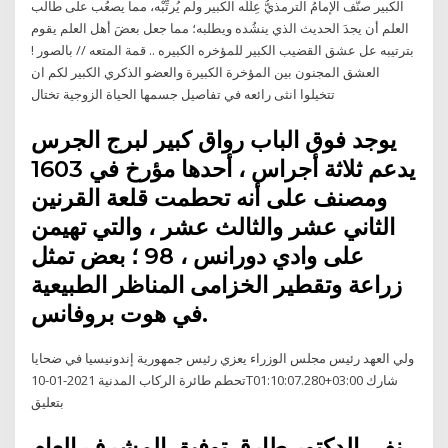
الكبير صنَّف الإمامُ الترمذيُّ عِلَلَه الكبير ولم يُرتِّبْه، مما يصعُب على طالب
العلم أن يجدَ الحديث الذي ينشُده ويطلبه؛ مما جعل بعضَ أهل العلم يقوم
بترتيبه عل عشق القضيب الكبير للمؤخره الكبيره .. قمة المتعه // بالصور !
العشق المجنون بين المؤخرة الكبيرة والعضو الذكري الكبير لكم ان
تتخيلوا انثى رائعه في تفاصيل جسمها الحياة الزوجية تختال
يوجد فوق الباب رواق كبير لبرج الجرس
يدعم ثلاثة أجراس ، أحدها مؤرخ في 1603
ومصنف على أنه تحطمت قلعة القرنين
الثاني عشر والثالث عشر ، والتي تهيمن
على وادي دورانس ، 98 ؛ بعض تمثل
زراعة وتقطير الخزامى المناظر الطبيعية
في هوت بروفانس.
ولي العهد رئيس مجلس الوزراء يعزي رئيس جمهورية إندونيسيا في ضحايا
تحطم طائرة الركاب المدنية 2021-01-10T01:10:07.280+03:00 شارك
بتعليق
نفى الدكتور طارق توفيق المشرف العام