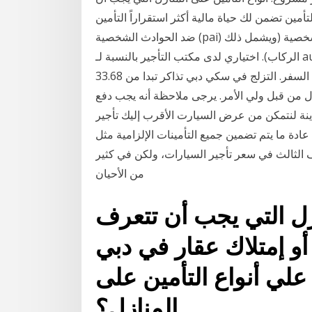
القراءة 5 أنواع من منتجات التأمين تضمن لك حياة مالية أكثر استقراراً التأمين
ضد الحوادث الشخصية (pai) يعوضك التأمين ضد الحوادث الشخصية عن الإصابات الشخصية (ويشمل ذلك
الركاب). اختياري لدى مكتب التأجير بالنسبة لـ au$ 12,89 - au$ 19,33. متوفر في بوالص التأمين على
السفر. التزلج في سكي دبي تذاكر تبدا من 33.68 USD Did you know that it snows يجب على المتزلجين
 على نموذج التنازل من قبل ولي الأمر. يرجى ملاحظة أنه يجب دفع
الى تحديد المدينة لنتمكن من عرض السيارت الأقرب إليك تأجير
عادة ما يتم تضمين جميع التأمينات الإلزامية مثل
 الثالث في سعر تأجير السيارات، ولكن في كثير
من الأحيان
ازل التي يجب أن تتعرف
أو إمتلاك عقار في دبي
علي أنواع التأمين على
المنازل؟