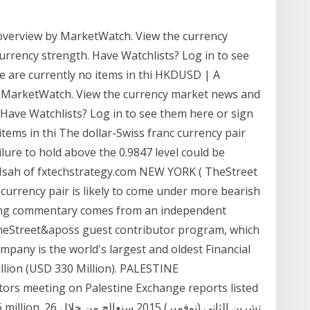
verview by MarketWatch. View the currency
rrency strength. Have Watchlists? Log in to see
e are currently no items in thi HKDUSD | A
MarketWatch. View the currency market news and
 Have Watchlists? Log in to see them here or sign
items in thi The dollar-Swiss franc currency pair
ailure to hold above the 0.9847 level could be
Isah of fxtechstrategy.com NEW YORK ( TheStreet
 currency pair is likely to come under more bearish
wing commentary comes from an independent
TheStreet&aposs guest contributor program, which
pany is the world's largest and oldest Financial
illion (USD 330 Million). PALESTINE
ors meeting on Palestine Exchange reports listed
p USD 146 million. 26