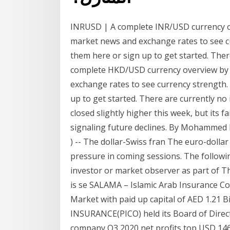
INRUSD | A complete INR/USD currency o
market news and exchange rates to see cu
them here or sign up to get started. Ther
complete HKD/USD currency overview by 
exchange rates to see currency strength.
up to get started. There are currently no 
closed slightly higher this week, but its f
signaling future declines. By Mohammed 
) -- The dollar-Swiss fran The euro-dollar
pressure in coming sessions. The follo
investor or market observer as part of 
is se SALAMA – Islamic Arab Insurance Com
Market with paid up capital of AED 1.21 B
INSURANCE(PICO) held its Board of Direct
company Q3 2020 net profits to تشرين الثاني (نوفمبر) 2015 سنعالج من خلال