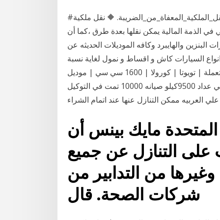
#نسبة_الضريبة_على_البيع_التنازل_الكراء. # حالات_نقل_الملكية_المعفاة_من_الضريبة. 🔶 نقل ملكية
 في الذمة المالية يمكن نقلها بعدة طرق ،كما أن
ات البنزين والهايبرد وكافه الموديلات الحديثه عن
نواع السيارات كاش و اقساط و نمول لغاية نسبة
تصل الى 75% على الهوية الشخصية فقط. سيارات مستعملة | تويوتا | كورولا | 1600 سي سي | موديل
2020 - 3477593 - تويوتا كورولا الشكل الجديد لون فضي عداد 9500كيلو صيانه 10000 تمت في التوكيل
المتحدة مايك بينس أن
 على التنازل عن جميع
وغيرها من التدابير من
شركات الصحة. قال