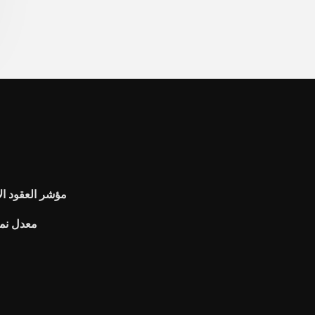
Asx spi 200 مؤشر الع
معدل نمو