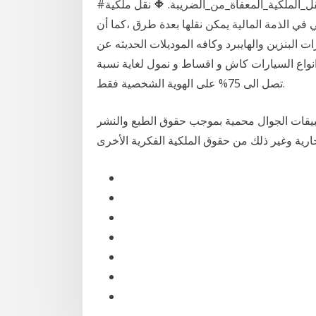
#نسبة_الضريبة_على_البيع_التنازل_الكراء. # حالات_نقل_الملكية_المعفاة_من_الضريبة. 🔶 نقل ملكية
 في الذمة المالية يمكن نقلها بعدة طرق ،كما أن
ات البنزين والهايبرد وكافه الموديلات الحديثه عن
نواع السيارات كاش و اقساط و نمول لغاية نسبة
تصل الى 75% على الهوية الشخصية فقط.
طبيقات الجوال محمية بموجب حقوق الطبع والنشر