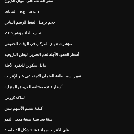
سعر الفائدة على أموال الديون
البيانات ihsg harian
حجم برميل النفط الرسم البياني
تجديد الغاء مؤشر 2019
مؤشر شنغهاي المركب في الوقت الحقيقي
أسعار العقود الآجلة لحم الخنزير البطن التاريخية
تبادل بيتكوين للعقود الآجلة
تغيير اسم بطاقة الضمان الاجتماعي عبر الإنترنت
أسعار فائدة مختلفة للقروض المنزلية
الماكد كروس
كيفية تقييم الأسهم بنس
سنة بعد سنة صيغة معدل النمو
على الانترنت مجانا 1040 شكل آلة حاسبة