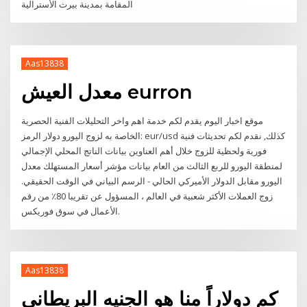
المقامة بمدينة بيرث الأسترالية
Aas13838
معدل العيش eurron
موقع اخبار اليوم يقدم لكم خدمة اهم واخر التحليلات الفنية الحصرية
الخاصة به لزوج اليورو دولار الرمز: eur/usd كذلك, نقدم لكم تحديثات فنية
فورية ولحظية للزوج خلال أهم العناوين بيانات الناتج المحلي الإجمالي
لمنطقة اليورو للربع الثالث من العام بيانات مؤشر أسعار المستهلك معدل
اليورو مقابل الدولار الأميركي الحالي - الرسم البياني في الوقت الحقيقي.
زوج العملات الأكثر شعبية في العالم ، المسؤول عن تقريبا 80٪ من رقم
الأعمال في سوق فوريكس.
Aas13838
كم دولاراً منا هو الجنيه البريطاني