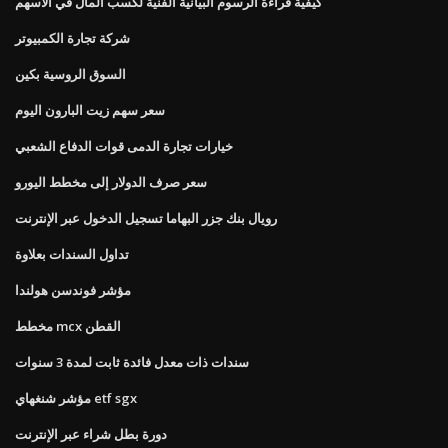
كيفية قراءة الرسوم البيانية الفنية لكسب المال في الأسهم
شركة تجارة الكمبيوتر
السوق الروسية بكين
سعر سهم زيت البارون اليوم
خيارات تجارة الدمى قوات الدفاع الشعبي
سعر صرف الدولار إلى مخطط اليورو
رويال بنك جزر البهاما تسجيل الدخول عبر الإنترنت
تداول السندات بعلاوة
مؤشر فوندسن هولندا
مخطط mcx القطن
سندات ذات معدل فائدة ثابت لمدة 3 سنوات
مؤشر شنغهاي etf sgx
دورة بطل شراء عبر الإنترنت