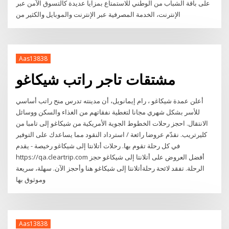
على باقة الشباب من الوطني للاستمتاع بمزايا عديدة كالتسوق الآمن عبر
الإنترنت، الخدمة المصرفية عبر الإنترنت والموبايل والكثير من
Aas13838
مشتقات تاجر راتب شيكاغو
أعلن عمدة شيكاغو ، رام إيمانويل، أن مدينته تدرس منح راتب أساسي
للأسر بشكل شهري مجانا لتغطية نفقاتهم من الغذاء والسكن ووسائل
الانتقال. احجز رحلات الخطوط الجوية الأمريكية من شيكاغو إلى تامبا من
كليرتريب. نقدّم عروضا رائعة / استرداد النقود مما يساعدك على التوفير
في كل رحلة تقوم بها. رحلات أتلانتا إلى شيكاغو رخيصة - يقدم
https://qa.cleartrip.com أفضل العروض على أتلانتا إلى شيكاغو حجز
الرحلة. تفقد لائحة رحلةأتلانتا إلى شيكاغو هنا وأحجز الآن. سهلة، سريعة
وموثوق بها
Aas13838