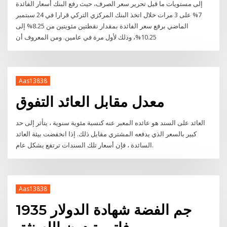
إلى مستويات ما قبل تحرير سعر الصرف، حيث رفع البنك أسعار الفائدة
7% على 3 مرات خلال اتخذ البنك المركزي التركي قرارا في 24 سبتمبر
الماضي برفع سعر الفائدة بمقدار نقطتين مئويتين من 8.25% إلى
10.25%، وذلك لأول مرة في عامين. ومن المعروف أن
Aas13838
معدل مقابل العائد التفوق
العائد على السند هو عائده المعبر عنه كنسبة مئوية سنوية ، يتأثر إلى حد
كبير بالسعر الذي يدفعه المشتري مقابل ذلك. إذا انخفضت بيئة العائد
السائدة ، فإن أسعار تلك السندات ترتفع بشكل عام.
Aas13838
1935 جم الفضة شهادة الدولار