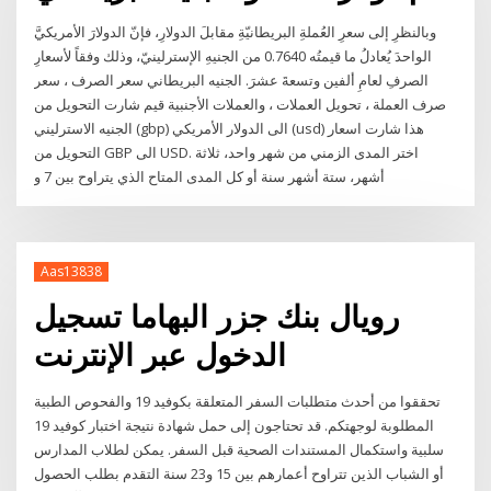
وبالنظرِ إلى سعرِ العُملةِ البريطانيّةِ مقابلَ الدولارِ، فإنّ الدولارَ الأمريكيَّ
الواحدَ يُعادلُ ما قيمتُه 0.7640 من الجنيهِ الإسترلينيّ، وذلك وفقاً لأسعارِ
الصرفِ لعامِ ألفين وتسعةَ عشرَ. الجنيه البريطاني سعر الصرف ، سعر
صرف العملة ، تحويل العملات ، والعملات الأجنبية قيم شارت التحويل من
الجنيه الاسترليني (gbp) الى الدولار الأمريكي (usd) هذا شارت اسعار
التحويل من GBP الى USD. اختر المدى الزمني من شهر واحد، ثلاثة
أشهر، ستة أشهر سنة أو كل المدى المتاح الذي يتراوح بين 7 و
Aas13838
رويال بنك جزر البهاما تسجيل
الدخول عبر الإنترنت
تحققوا من أحدث متطلبات السفر المتعلقة بكوفيد 19 والفحوص الطبية
المطلوبة لوجهتكم. قد تحتاجون إلى حمل شهادة نتيجة اختبار كوفيد 19
سلبية واستكمال المستندات الصحية قبل السفر. يمكن لطلاب المدارس
أو الشباب الذين تتراوح أعمارهم بين 15 و23 سنة التقدم بطلب الحصول