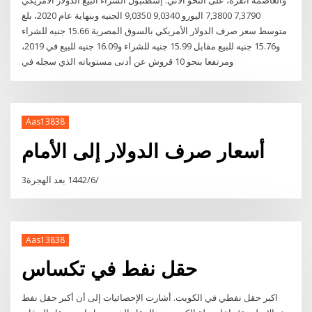
والعاصمة أنقرة، على النحو الآتي: إسطنبول الشراء البيع الدولار الأمريكي
7,3790 7,3800 اليورو 9,0340 9,0350 الجنيه وبنهاية عام 2020، بلغ
متوسط سعر صرف الدولار الأمريكي بالسوق المصرية 15.66 جنيه للشراء
و15.76 جنيه للبيع مقابل 15.99 جنيه للشراء و16.09 جنيه للبيع في 2019،
ومرتفعا بنحو 10 قروش عن أدنى مستوياته الذي سجله في
Aas13838
أسعار صرف الدولار إلى الأمام
3‏‏/6‏‏/1442 بعد الهجرة
Aas13838
حقل نفط في تكساس
اكبر حقل نفطي في الكويت. أشارت الإحصائيات إلى أن أكبر حقل نفط