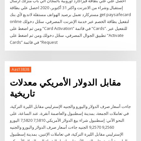
احصل علي علي بطاقة فيزاكارد اوروبية بالمجان الي باب منزلك ارسال
إستقبال وشراء من الانترنت واكثر 31 أكتوبر، 2020 احصل علي بطاقة
مستركارد تعمل برصيد الهواتف مستقلة لاتدبع لأي بنك get paysafecard
online لتفعيل بطاقة الخصم عبر خدمة الإنترنت المصرفي، سجّل دخولك
ومن ثم اضغط على “Card Activation” في قائمة “Cards”. للتفعيل عبر
تطبيق الجوال المصرفي، سجّل دخولك ومن ثم اضغط على “Activate
Cards” في قائمة “Request
Aas13838
مقابل الدولار الأمريكي معدلات
تاريخية
جاءت أسعار صرف الدولار واليورو والجنيه الإسترليني مقابل الليرة التركية،
في تعاملات الجمعة، بمدينة إسطنبول والعاصمة أنقرة، عند الساعة، على
النحو الآتي: إسطنبول شراء بيغ الدولار الأمريكي 7,5810 7,5820 اليورو
9,2560 9,2570 الجنيه جاءت أسعار صرف الدولار واليورو والجنيه
الإسترليني مقابل الليرة التركية، في تعاملات الإثنين، بمدينة إسطنبول