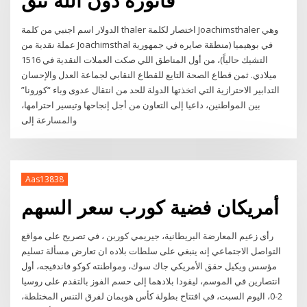
فاتورة دون الله نثق
الدولار اسم اجنبي من كلمة thaler اختصار لكلمة Joachimsthaler وهي
عملة نقدية من Joachimsthal في بوهيميا (منطقة صايره في جمهورية
التشيك حالياً)، من أول المناطق اللي صكت العملات النقدية في 1516
ميلادي. ثمن قطاع الصحة التايع للقطاع النقابي لجماعة العدل والإحسان
التدابير الاحترازية التي اتخذتها الدولة للحد من انتقال عدوى وباء “كورونا”
بين المواطنين، داعيا إلى التعاون من أجل إنجاحها وتيسير احترامها،
والمسارعة إلى
Aas13838
أمريكان فضية كورب سعر السهم
رأى زعيم المعارضة البريطانية، جيريمي كوربن ، في تصريح على مواقع
التواصل الاجتماعي إنه ينبغي على سلطات بلاده ان تعارض مسألة تسليم
مؤسس ​ويكيل حقق الأمريكي جاك سوك، ومواطنته كوكو فاندفيجه، أول
انتصارين في الموسم، ليقودا بلادهما إلى حسم الفوز بالتقدم على روسيا
2-0، اليوم السبت، في افتتاح بطولة كأس هوبمان لفرق التنس المختلطة،