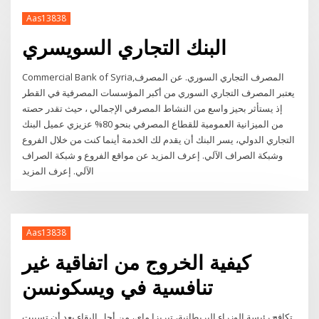
Aas13838
البنك التجاري السويسري
Commercial Bank of Syria,المصرف التجاري السوري. عن المصرف
يعتبر المصرف التجاري السوري من أكبر المؤسسات المصرفية في القطر
إذ يستأثر بحيز واسع من النشاط المصرفي الإجمالي ، حيث تقدر حصته
من الميزانية العمومية للقطاع المصرفي بنحو 80% عزيزي عميل البنك
التجاري الدولي، يسر البنك أن يقدم لك الخدمة أينما كنت من خلال الفروع
وشبكة الصراف الآلي. إعرف المزيد عن مواقع الفروع و شبكة الصراف
الآلي. إعرف المزيد
Aas13838
كيفية الخروج من اتفاقية غير
تنافسية في ويسكونسن
تكافح رئيسة الوزراء البريطانية، تيريزا ماي، من أجل البقاء بعد أن تسببت