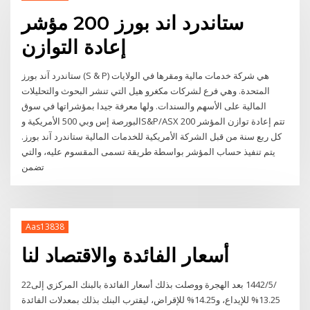
ستاندرد اند بورز 200 مؤشر
إعادة التوازن
ستاندرد آند بورز (S & P) هي شركة خدمات مالية ومقرها في الولايات
المتحدة. وهي فرع لشركات مكغرو هيل التي تنشر البحوث والتحليلات
المالية على الأسهم والسندات. ولها معرفة جيدا بمؤشراتها في سوق
البورصة إس وبي 500 الأمريكية وS&P/ASX 200 تتم إعادة توازن المؤشر
كل ربع سنة من قبل الشركة الأمريكية للخدمات المالية ستاندرد آند بورز.
يتم تنفيذ حساب المؤشر بواسطة طريقة تسمى المقسوم عليه، والتي
تضمن
Aas13838
أسعار الفائدة والاقتصاد لنا
22‏‏/5‏‏/1442 بعد الهجرة ووصلت بذلك أسعار الفائدة بالبنك المركزي إلى
13.25% للإيداع، و14.25% للإقراض، ليقترب البنك بذلك بمعدلات الفائدة