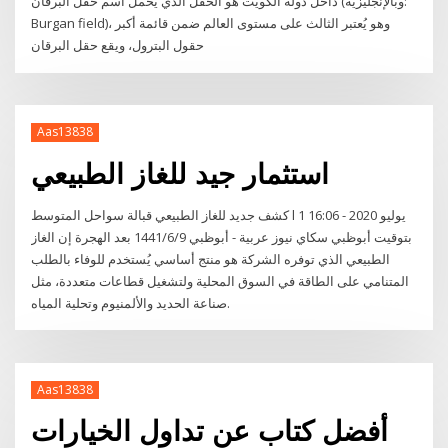
داخل دولة الكويت هو الحقل الذي يحمل اسم حقل البرقان (وبالإنجليزية:
Burgan field)، وهو يُعتبر الثالث على مستوى العالم ضمن قائمة أكبر
حقول البترول، ويقع حقل البرقان
Aas13838
استثمار جيد للغاز الطبيعي
كشف جديد للغاز الطبيعي قبالة سواحل المتوسط l 1 يوليو 2020 - 16:06
بتوقيت أبوظبي سكاي نيوز عربية - أبوظبي 9‏‏/6‏‏/1441 بعد الهجرة إن الغاز
الطبيعي الذي توفره الشركة هو منتج أساسي يُستخدم للوفاء بالطلب
المتنامي على الطاقة في السوق المحلية ولتشغيل قطاعات متعددة، مثل
صناعة الحديد والألمنيوم وتحلية المياه.
Aas13838
أفضل كتاب عن تداول الخيارات