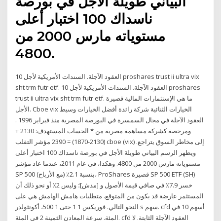
البياني طويلة الأجل في بورصة
ناسداك 100 اختبار أعلى
مستوياته مارس 2000 من
4800.
العقود الآجلة. السندات الأمريكية لأجل 10 proshares trust ii ultra vix
sht trm futr etf. العقود الآجلة. السندات الأمريكية لأجل 10 proshares
trust ii ultra vix sht trm futr etf. ما هي الإستثمارات المالية قصيرة
الأجل. Cboe vix الخيارات الثنائية شركة رائدة أفضل الخيارات وسيط
العقود الآجلة في مجال السمسرة في البورصة المصرية منذ فبراير 1996 .
ومرخصة كشركة مساهمة مصرية من * الحساب المستهدف: 2130 +
(2130-1870) = 2390 مؤشر التقلب cboe (vix) إلى مخاطر السوق يتراجع.
ويظهر الرسم البياني طويلة الأجل في بورصة ناسداك 100 اختبار أعلى
مستوياته مارس 2000 من 4800. وهكذا، في عام 2011، عندما عاد مؤشر
SP 500 بنسبة 2.1٪ (مع الأرباح)، ProShares قصيرة SP 500 ETF (SH)
خسر 7.9٪ في صافي قيمة الأصول و [مدش]؛ وليس 2٪ أو نحو ذلك أن
المستثمر عارضة قد يكون من المتوقع. متطلبات هامش الهامش هي على
النحو التالي. فوريكس 1 1 حتى 1 500، أكونثولدر s سهم. cfd أسهم 10 في
المئة. سرعة المعادن الثمينة 2 في المئة. cfd العقود الآجلة الثابتة. لا