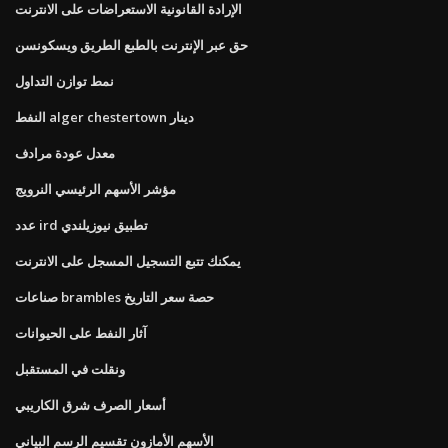
الإرادة القانونية الاستعراضات على الانترنت
حق عبر الإنترنت بالطبع الطريق ويسكونسن
نمط توازن التداول
النفط alger chestertown دينار
معدل عودة مرادف
مؤشر الأسهم الرئيسي النرويج
عدد ird تطبيق نيوزيلندي
يمكنك تتبع التسجيل المسجل على الانترنت
صناعات brambles حصة سعر التاريخ
آثار النفط على الحيوانات
ونقلت في المستقبل
أسعار الصرف شرق الكاريبي
الأسهم الأمازون تقسيم الرسم البياني