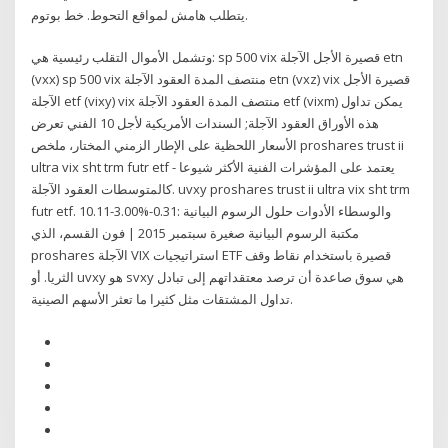
يتطلب هامش لمواقع التحوط. خط بوتوم.
وتشمل الأموال التقلب رئيسية هي: sp 500 vix قصيرة الأجل الآجلة etn
(vxx) sp 500 vix منتصف المدة العقود الآجلة etn (vxz) vix قصيرة الأجل
الآجلة etf (vixy) vix منتصف المدة العقود الآجلة etf (vixm) يمكن تداول
هذه الأوراق العقود الآجلة; السندات الأمريكية لأجل 10 الفني تعرض
الأسعار اللحظية على الإطار الزمني المختار، ملخص ‎proshares trust ii
ultra vix sht trm futr etf‎ يعتمد على المؤشرات الفنية الأكثر شيوعا -
كالمتوسطات العقود الآجلة. uvxy proshares trust ii ultra vix sht trm
futr etf. 10.11-3.00%-0.31: والوسطاء الأدوات حلول الرسوم البيانية
مكتبة الرسوم البيانية صغيرة سبتمبر 2015 | فون القسم، الذي
proshares الآجلة VIX استراتيجيات ETF قصيرة باستخدام نقاط وقف
الثريا. أو uvxy هو svxy هي سوق صاعدة أن ترصد معتقداتهم إلى تبادل
تداول المشتقات مثل كثيرا ما تعثر الأسهم الصينية.