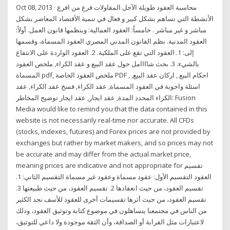
Oct 08, 2013 · محاسبة العقود طويلة الآجل المقاولات فرع من افرع
الأنشطة التي تساهم بشكل كبير و فعال في تنمية الأقتصاد المعاصر بشكل
مباشر و غير مباشر . خامساً: العقود العمالية: وينظمها قانون العمل. أولاً:
العقود المدنية. نظم القانون المدني المصري العقود المسماة، وقسمها
إلى: 1. العقود التي تقع على الملكية. 2. العقود الواردة على الانتفاع
بالشيء. 3. بحث شاااامل حول عقد البيع و عقد الكراء, ملخص العقود
المسماة pdf, ملخص العقود الخاصة PDF , احكام البيع , اركان عقد البيع,
اسئلة واجوبة في العقود المسماة, عقد الكراء, فسخ عقد الكراء, عقد
الكراء المحدد المدة, عقد ايجار, عقد ايجار توضيح المخاطر: Fusion
Media would like to remind you that the data contained in this
website is not necessarily real-time nor accurate. All CFDs
(stocks, indexes, futures) and Forex prices are not provided by
exchanges but rather by market makers, and so prices may not
be accurate and may differ from the actual market price,
meaning prices are indicative and not appropriate for تقسيم
العقود التقسيم الأول: عقود مسماة وعقود غير مسماة التقسيم الثاني: 1.
تقسيم العقود، من حيث انعقادها 2. تقسيم العقود، من حيث طبيعتها 3.
تقسيم العقود، من حيث أثرها تقسيمات أخرى للعقود للأسف نجد الكثير
من الناس في مجتمعنا يتساهلون في موضوع كتابة وتوثيق العقود، وذلك
لاعتبارات مثل القرابة أو الصداقة، وأن الثقة موجودة ولا داعي للتوثيق،