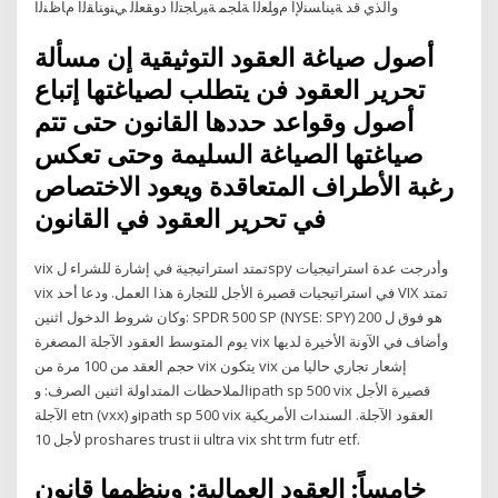
والذي قد ﺔﻴﻨﺎﺴﻨﻹﺍ ﻡﻭﻠﻌﻟﺍ ﺔﻠﺠﻤ ﺔﻴﺭﺎﺠﺘﻟﺍ ﺩﻭﻘﻌﻠﻟ ﻲﻨﻭﻨﺎﻘﻟﺍ ﻡﺎﻅﻨﻟﺍ
أصول صياغة العقود التوثيقية إن مسألة
تحرير العقود فن يتطلب لصياغتها إتباع
أصول وقواعد حددها القانون حتى تتم
صياغتها الصياغة السليمة وحتى تعكس
رغبة الأطراف المتعاقدة ويعود الاختصاص
في تحرير العقود في القانون
vix تمتد استراتيجية في إشارة للشراء لspy وأدرجت عدة استراتيجيات
vix في استراتيجيات قصيرة الأجل للتجارة هذا العمل. ودعا أحد VIX تمتد
وكان شروط الدخول اثنين: SPDR 500 SP (NYSE: SPY) هو فوق ل 200
يوم المتوسط العقود الآجلة المصغرة vix وأضاف في الآونة الأخيرة لديها
حجم العقد من 100 مرة من vix يتكون vix إشعار تجاري حاليا من
الملاحظات المتداولة اثنين الصرف: وipath sp 500 vix قصيرة الأجل
الآجلة etn (vxx) وipath sp 500 vix العقود الآجلة. السندات الأمريكية
لأجل 10 proshares trust ii ultra vix sht trm futr etf.
خامساً: العقود العمالية: وينظمها قانون