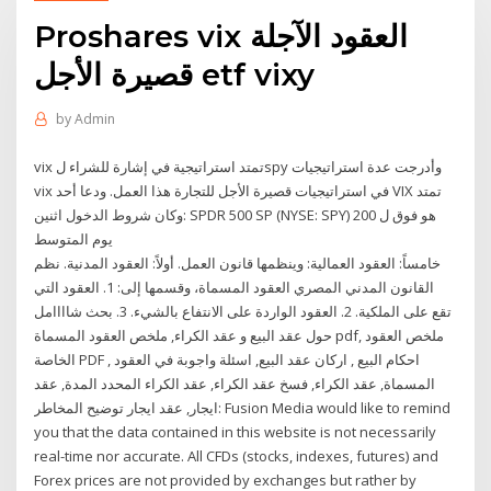
Proshares vix العقود الآجلة
قصيرة الأجل etf vixy
by
Admin
vix تمتد استراتيجية في إشارة للشراء لspy وأدرجت عدة استراتيجيات
vix في استراتيجيات قصيرة الأجل للتجارة هذا العمل. ودعا أحد VIX تمتد
وكان شروط الدخول اثنين: SPDR 500 SP (NYSE: SPY) هو فوق ل 200
يوم المتوسط
خامساً: العقود العمالية: وينظمها قانون العمل. أولاً: العقود المدنية. نظم
القانون المدني المصري العقود المسماة، وقسمها إلى: 1. العقود التي
تقع على الملكية. 2. العقود الواردة على الانتفاع بالشيء. 3. بحث شاااامل
حول عقد البيع و عقد الكراء, ملخص العقود المسماة pdf, ملخص العقود
الخاصة PDF , احكام البيع , اركان عقد البيع, اسئلة واجوبة في العقود
المسماة, عقد الكراء, فسخ عقد الكراء, عقد الكراء المحدد المدة, عقد
ايجار, عقد ايجار توضيح المخاطر: Fusion Media would like to remind
you that the data contained in this website is not necessarily
real-time nor accurate. All CFDs (stocks, indexes, futures) and
Forex prices are not provided by exchanges but rather by